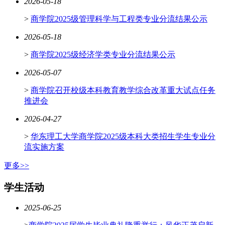
2026-05-18
>
商学院2025级管理科学与工程类专业分流结果公示
2026-05-18
>
商学院2025级经济学类专业分流结果公示
2026-05-07
>
商学院召开校级本科教育教学综合改革重大试点任务
推进会
2026-04-27
>
华东理工大学商学院2025级本科大类招生学生专业分
流实施方案
更多>>
学生活动
2025-06-25