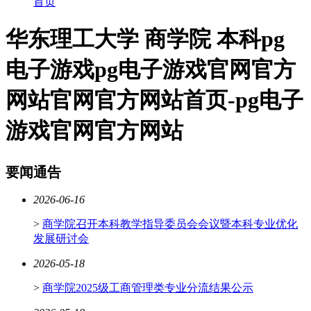
首页
华东理工大学 商学院 本科pg
电子游戏pg电子游戏官网官方
网站官网官方网站首页-pg电子
游戏官网官方网站
要闻通告
2026-06-16
>
商学院召开本科教学指导委员会会议暨本科专业优化
发展研讨会
2026-05-18
>
商学院2025级工商管理类专业分流结果公示