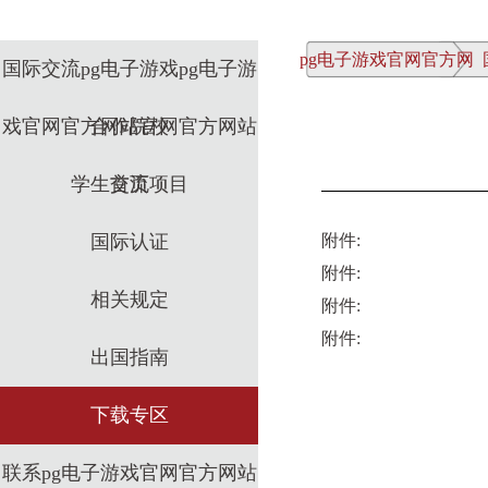
pg电子游戏官网官方网
国际交流pg电子游戏pg电子游
站
戏官网官方网站官网官方网站
合作院校
学生交流项目
首页
国际认证
附件:
附件:
相关规定
附件:
附件:
出国指南
下载专区
联系pg电子游戏官网官方网站