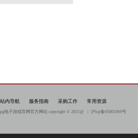
站内导航
服务指南
采购工作
常用资源
pg电子游戏官网官方网站 copyright © 2021@ | 沪icp备05003369号