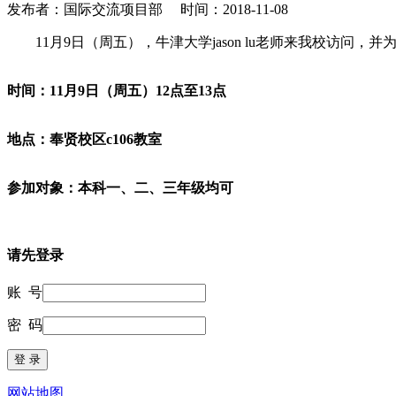
发布者：国际交流项目部
时间：2018-11-08
11月9日（周五），牛津大学jason lu老师来我校访问
时间：11月9日（周五）12点至13点
地点：奉贤校区c106教室
参加对象：本科一、二、三年级均可
请先登录
账 号
密 码
登 录
网站地图