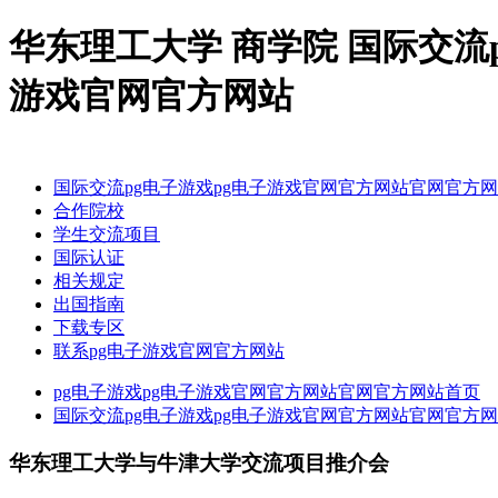
华东理工大学 商学院 国际交流
游戏官网官方网站
国际交流pg电子游戏pg电子游戏官网官方网站官网官方
合作院校
学生交流项目
国际认证
相关规定
出国指南
下载专区
联系pg电子游戏官网官方网站
pg电子游戏pg电子游戏官网官方网站官网官方网站首页
国际交流pg电子游戏pg电子游戏官网官方网站官网官方
华东理工大学与牛津大学交流项目推介会