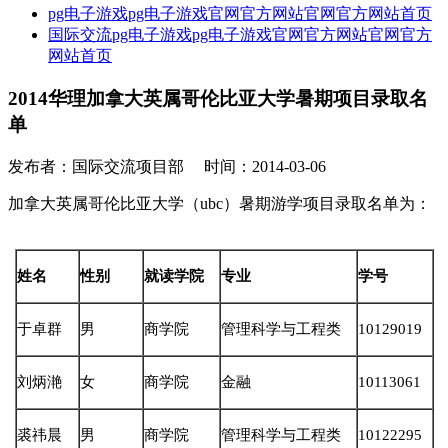
pg电子游戏pg电子游戏官网官方网站官网官方网站首页
国际交流pg电子游戏pg电子游戏官网官方网站官网官方
网站首页
2014华理加拿大英属哥伦比亚大学暑期项目录取名
单
发布者：国际交流项目部
时间：2014-03-06
加拿大英属哥伦比亚大学（ubc）暑期游学项目录取名单为：
姓名
性别
就读学院
专业
学号
于卓群
男
商学院
管理科学与工程类
10129019
刘炳滟
女
商学院
金融
10113061
裘祎晨
男
商学院
管理科学与工程类
10122295