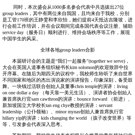
同时，本次盛会从1000多名参会代表中共选拔出27位
group leaders，其中有两位来自我国，且均来自于我校，分别
是工管170班的王静雯和李欣怡，她们提前4天抵达吉隆坡，进
行会前工作培训，并在会议期间完成各国代表会议注册、辅助
service day（服务日）顺利进行、维持会场秩序等工作，展现
中国学生的风采。
全球各地group leaders合影
本届研讨会的主题是“我们一起服务”(together we serve)，
大会在英国人道事务组织秘书长kim solomon的欢迎致辞中拉
开序幕。在随后为期四天的议程中，我校师生聆听了来自世界
不同国家和地区的杰出演说家的演讲报告，印象深刻，备受鼓
舞。一块钱过活联合创始人及董事chris temple的演讲：living
on one dollar a day （每天靠一美元生活）、演讲者协会创始人
兼首席执行官sam cawthron的演讲：bounce forward （前进）、
新加坡国立大学校长tan eng chye教授的演讲：servant
leadership（公仆领袖）、minor mynas创始人兼首席执行官
hillary yip的演讲：kids changing the world （孩子改变世界）等
等，引发参会代表深入思考。