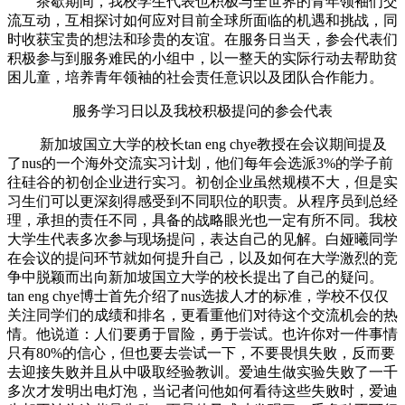
茶歇期间，我校学生代表也积极与全世界的青年领袖们交
流互动，互相探讨如何应对目前全球所面临的机遇和挑战，同
时收获宝贵的想法和珍贵的友谊。在服务日当天，参会代表们
积极参与到服务难民的小组中，以一整天的实际行动去帮助贫
困儿童，培养青年领袖的社会责任意识以及团队合作能力。
服务学习日以及我校积极提问的参会代表
新加坡国立大学的校长tan eng chye教授在会议期间提及
了nus的一个海外交流实习计划，他们每年会选派3%的学子前
往硅谷的初创企业进行实习。初创企业虽然规模不大，但是实
习生们可以更深刻得感受到不同职位的职责。从程序员到总经
理，承担的责任不同，具备的战略眼光也一定有所不同。我校
大学生代表多次参与现场提问，表达自己的见解。白娅曦同学
在会议的提问环节就如何提升自己，以及如何在大学激烈的竞
争中脱颖而出向新加坡国立大学的校长提出了自己的疑问。
tan eng chye博士首先介绍了nus选拔人才的标准，学校不仅仅
关注同学们的成绩和排名，更看重他们对待这个交流机会的热
情。他说道：人们要勇于冒险，勇于尝试。也许你对一件事情
只有80%的信心，但也要去尝试一下，不要畏惧失败，反而要
去迎接失败并且从中吸取经验教训。爱迪生做实验失败了一千
多次才发明出电灯泡，当记者问他如何看待这些失败时，爱迪