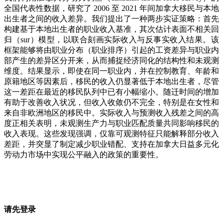
全国代表性数据，研究了 2006 至 2021 年间加拿大移民与本地
出生者之间的收入差异。我们提出了一种两步实证策略：首先
构建基于本地出生者的职业收入基准，其次估计表面不相关回
归（sur）模型，以联合刻画实际收入与反事实收入结果。该
框架能够将由职业分布（职业排序）引起的工资差异与职业内
部产生的差异区分开来，从而捕捉经济同化的结构性和未观测
维度。结果显示，即使在同一职业内，并在控制教育、年龄和
原籍地区等因素后，移民的收入仍显著低于本地出生者，尽管
这一差距在最近的移民队列中已有小幅缩小。随迁时间的增加
有助于改善收入状况，但收入收敛仍不完全，特别是在女性和
来自非欧洲地区的移民中。实际收入与预测收入残差之间的高
度正相关表明，未观测生产力与职业匹配质量共同影响移民的
收入表现。这些发现强调，仅靠可观测特征只能解释部分收入
差距，并突显了制定减少职业错配、支持在加拿大日益多元化
劳动力市场中实现公平融入的政策的重要性。
请先登录