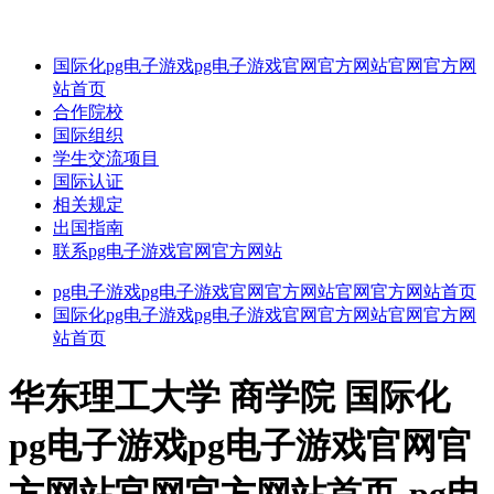
国际化pg电子游戏pg电子游戏官网官方网站官网官方网
站首页
合作院校
国际组织
学生交流项目
国际认证
相关规定
出国指南
联系pg电子游戏官网官方网站
pg电子游戏pg电子游戏官网官方网站官网官方网站首页
国际化pg电子游戏pg电子游戏官网官方网站官网官方网
站首页
华东理工大学 商学院 国际化
pg电子游戏pg电子游戏官网官