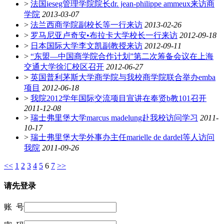
>
法国ieseg管理学院院长dr. jean-philippe ammeux来访商
学院
2013-03-07
>
法兰西商学院副校长等一行来访
2013-02-26
>
罗马尼亚卢奇安•布拉卡大学校长一行来访
2012-09-18
>
日本国际大学李文凯副教授来访
2012-09-11
>
“东盟—中国商学院合作计划”第二次筹备会议在上海
交通大学徐汇校区召开
2012-06-27
>
英国普利茅斯大学商学院与我校商学院联合举办emba
项目
2012-06-18
>
我院2012学年国际交流项目宣讲在奉贤b教101召开
2011-12-08
>
瑞士弗里堡大学marcus madelung赴我校访问学习
2011-
10-17
>
瑞士弗里堡大学外事办主任marielle de dardel等人访问
我院
2011-09-26
<<
1
2
3
4
5
6
7
>>
请先登录
账 号